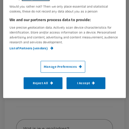
Om ingeschreven te blijven in het
Would you rather not? Then we only place essential and statistical
cookies, these do not record any data about you as a person
Kwaliteitsregister V&V, moet je een
We and our partners process data to provide:
bepaald aantal punten per jaar
Use precise geolocation data. Actively scan device characteristics for
behalen. Maar waar kun je nou
identification. Store and/or access information on a device. Personalised
advertising and content, advertising and content measurement, audience
eigenlijk precies allemaal punten mee
research and services development.
verdienen, en hoeveel punten krijg je
List of Partners (vendors)
Registreren
voor die activiteiten?
Wil je dit artikel lezen?
Manage Preferences
Maak gratis een account aan en lees 2
…
artikelen gratis per maand
Reject All
I Accept
Al een account of abonnement?
Log dan in
Wat
is