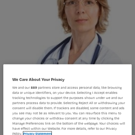
We Care About Your Privacy
We and our
889
partners store and access personal data, like browsing
data or unique identifiers, on your device. Selecting I Accept enables
tracking technologies to support the purposes shown under we and our
partners process data to provide. Selecting Reject All or withdrawing your
consent will disable them. If trackers are disabled, some content and ads
you see may not be as relevant to you. You can resurface this menu to
Kwaliteitsregister: waar verdien je punten mee?
change your choices or withdraw consent at any time by clicking the
Manage Preferences link on the bottom of the webpage. Your choices will
have effect within our Website. For more details, refer to our Privacy
Policy.
Privacy Statement