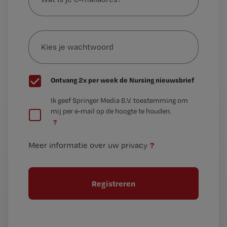
je
e-
Kies
mailadres?
je
*
wachtwoord
G
Ontvang 2x per week de Nursing nieuwsbrief
e
G
Ik geef Springer Media B.V. toestemming om
e
mij per e-mail op de hoogte te houden.
e
n
?
e
t
n
i
?
Meer informatie over uw privacy
t
t
i
e
t
l
e
l
?