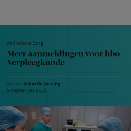
Nursing
W
Skip
Skip
Skip
voor
m
Inloggen
to
to
to
verpleegkundigen
wi
primary
main
footer
jo
navigation
content
Reader
st
Interactions
be
Palliatieve Zorg
Meer aanmeldingen voor hbo
Verpleegkunde
Redactie Nursing
Auteur:
9 september 2010