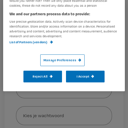
Would you rather not? Then we only place essential and statistical
cookies, these do not record any data about you as a person
Registreren
We and our partners process data to provide:
Use precise geolocation data. Actively scan device characteristics for
Wil je dit artikel lezen?
Tot 30 augustus hebben 4287 nieuwe studenten zich in
identification. Store and/or access information on a device. Personalised
advertising and content, advertising and content measurement, audience
Studielink aangemeld voor de
research and services development.
Maak gratis een account aan en lees 2
…
List of Partners (vendors)
artikelen gratis per maand
Al een account of abonnement?
Log dan in
Manage Preferences
Reject All
I Accept
Wat
is
je
e-
Kies
mailadres?
je
*
wachtwoord