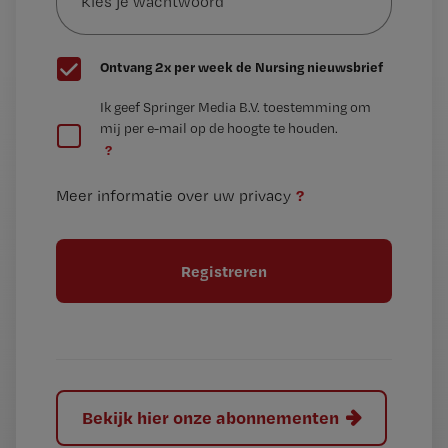
wachtwoord
G
Ontvang 2x per week de Nursing nieuwsbrief
e
G
Ik geef Springer Media B.V. toestemming om
e
mij per e-mail op de hoogte te houden.
e
n
?
e
t
n
i
?
Meer informatie over uw privacy
t
t
i
e
t
l
e
l
?
Bekijk hier onze abonnementen