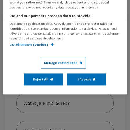
Would you rather not? Then we only place essential and statistical
maken. Zij kunnen vanaf nu
cookies, these do not record any data about you as a person
terugvallen op een nieuwe richtlijn.
We and our partners process data to provide:
Use precise geolocation data. Actively scan device characteristics for
Registreren
identification. Store and/or access information on a device. Personalised
advertising and content, advertising and content measurement, audience
Wil je dit artikel lezen?
research and services development.
Verenso, de vereniging van specialisten
List of Partners (vendors)
ouderengeneeskunde, en
Maak gratis een account aan en lees 2
…
artikelen gratis per maand
Manage Preferences
Al een account of abonnement?
Log dan in
Reject All
I Accept
Wat
is
je
e-
Kies
mailadres?
je
*