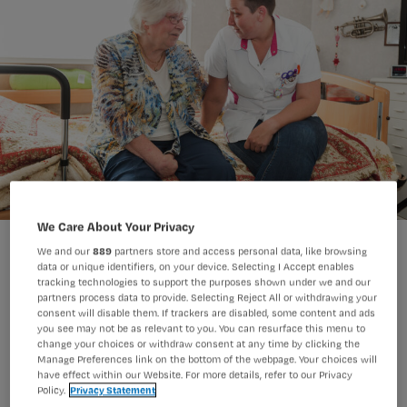
We Care About Your Privacy
Arno Massee
Foto:
We and our
889
partners store and access personal data, like browsing
data or unique identifiers, on your device. Selecting I Accept enables
tracking technologies to support the purposes shown under we and our
partners process data to provide. Selecting Reject All or withdrawing your
consent will disable them. If trackers are disabled, some content and ads
Probleemgedrag bij dementie: nu
you see may not be as relevant to you. You can resurface this menu to
ouderen steeds langer thuiswonen,
change your choices or withdraw consent at any time by clicking the
Manage Preferences link on the bottom of the webpage. Your choices will
krijgen verpleegkundigen in de
have effect within our Website. For more details, refer to our Privacy
Policy.
Privacy Statement
thuiszorg hier steeds vaker mee te