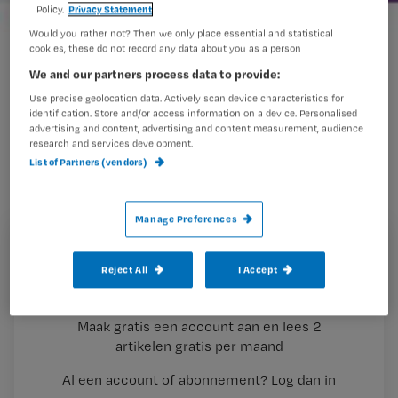
Policy.
Privacy Statement
Would you rather not? Then we only place essential and statistical
cookies, these do not record any data about you as a person
Nursing november 2009
We and our partners process data to provide:
Use precise geolocation data. Actively scan device characteristics for
identification. Store and/or access information on a device. Personalised
Bijscholing: gewoon om vragen
advertising and content, advertising and content measurement, audience
research and services development.
List of Partners (vendors)
Inhoud Nursing november 2009
Manage Preferences
Studenten hbo-v slaan alarm
Registreren
Grote commotie op de hbo-v van de Hogeschool
Reject All
I Accept
Wil je dit artikel lezen?
Rotterdam. De studenten zijn de jarenlange chaos meer
dan zat. Na vele frustrerende klachtenprocedures stapten
Maak gratis een account aan en lees 2
…
artikelen gratis per maand
Al een account of abonnement?
Log dan in