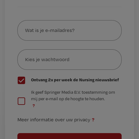
Wat
is
je
e-
Kies
mailadres?
je
*
wachtwoord
G
Ontvang 2x per week de Nursing nieuwsbrief
e
G
Ik geef Springer Media B.V. toestemming om
e
mij per e-mail op de hoogte te houden.
e
n
?
e
t
n
i
?
Meer informatie over uw privacy
t
t
i
e
t
l