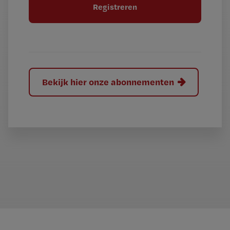
e
l
?
Bekijk hier onze abonnementen