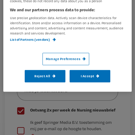
cookies, these do not record any data about you as a person
Dit artikel is
Maak gratis een account aan en lees 2
…
We and our partners process data to provide:
artikelen gratis per maand
Use precise geolocation data. Actively scan device characteristics for
identification. Store and/or access information on a device. Personalised
Al een account of abonnement?
Log dan in
advertising and content, advertising and content measurement, audience
research and services development.
List of Partners (vendors)
Wat
is
Manage Preferences
je
e-
Reject All
I Accept
Kies
mailadres?
je
*
wachtwoord
G
Ontvang 2x per week de Nursing nieuwsbrief
e
G
Ik geef Springer Media B.V. toestemming om
e
mij per e-mail op de hoogte te houden.
e
n