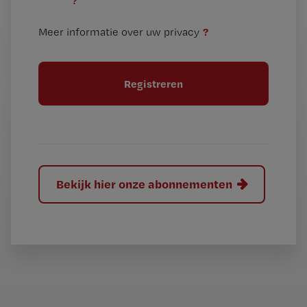
?
e
t
n
i
?
Meer informatie over uw privacy
t
t
i
e
t
l
e
l
?
Bekijk hier onze abonnementen