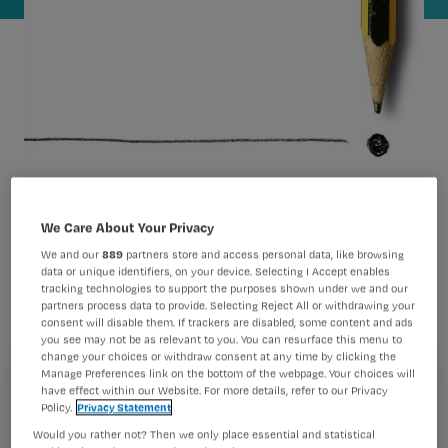
Hoe ga je om met ouderen die lijden
We Care About Your Privacy
aan een voltooid leven? Stap uit de
We and our
889
partners store and access personal data, like browsing
data or unique identifiers, on your device. Selecting I Accept enables
‘doe-stand’, adviseren deskundigen.
tracking technologies to support the purposes shown under we and our
partners process data to provide. Selecting Reject All or withdrawing your
‘Leg het klinisch redeneren even opzij.
consent will disable them. If trackers are disabled, some content and ads
Denk niet: hoe fiksen we dit, maar
you see may not be as relevant to you. You can resurface this menu to
change your choices or withdraw consent at any time by clicking the
luister.’
Manage Preferences link on the bottom of the webpage. Your choices will
Registreren
have effect within our Website. For more details, refer to our Privacy
Policy.
Privacy Statement
Wil je dit artikel lezen?
Would you rather not? Then we only place essential and statistical