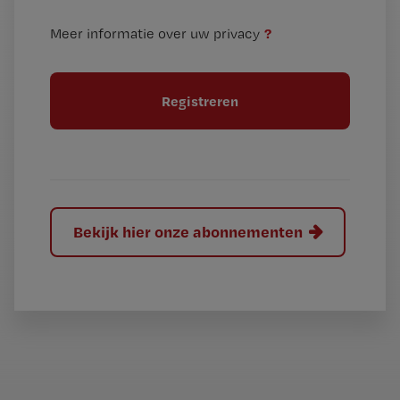
t
n
i
?
Meer informatie over uw privacy
t
t
i
e
t
l
e
l
?
Bekijk hier onze abonnementen