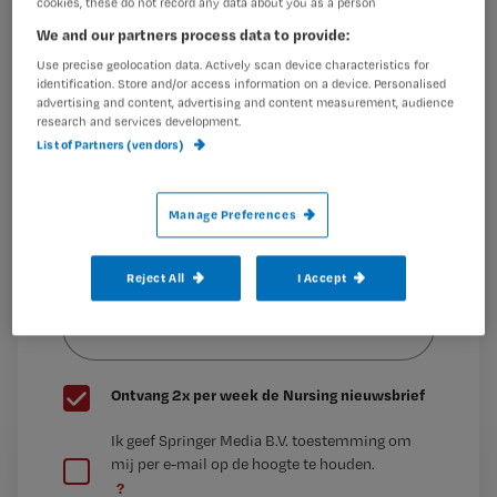
cookies, these do not record any data about you as a person
Maak gratis een account aan en lees 2
…
We and our partners process data to provide:
artikelen gratis per maand
Use precise geolocation data. Actively scan device characteristics for
identification. Store and/or access information on a device. Personalised
Al een account of abonnement?
Log dan in
advertising and content, advertising and content measurement, audience
research and services development.
List of Partners (vendors)
Wat
is
Manage Preferences
je
e-
Reject All
I Accept
Kies
mailadres?
je
*
wachtwoord
G
Ontvang 2x per week de Nursing nieuwsbrief
e
G
Ik geef Springer Media B.V. toestemming om
e
mij per e-mail op de hoogte te houden.
e
n
?
e