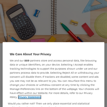
We Care About Your Privacy
Sandra heeft vakantie. Over een
We and our
889
partners store and access personal data, like browsing
weekje vliegt ze weer terug naar huis.
data or unique identifiers, on your device. Selecting I Accept enables
tracking technologies to support the purposes shown under we and our
Terug naar school. Maar níet terug
partners process data to provide. Selecting Reject All or withdrawing your
naar het ziekenhuis.
consent will disable them. If trackers are disabled, some content and ads
you see may not be as relevant to you. You can resurface this menu to
change your choices or withdraw consent at any time by clicking the
Manage Preferences link on the bottom of the webpage. Your choices will
Registreren
have effect within our Website. For more details, refer to our Privacy
Policy.
Privacy Statement
Lees ook: Terug naar school deel 1
Wil je dit artikel lezen?
Would you rather not? Then we only place essential and statistical
Ik ga naar hetzelfde strand waar ik