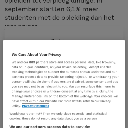
opleiden tot verpleegkundige. In
september startten 6,1% meer
studenten met de opleiding dan het
jaar ervoor.
Registreren
Wil je dit artikel lezen?
In totaal begonnen 3.694 begonnen eerstejaarsstudenten
We Care About Your Privacy
met de opleiding tot verpleegkundige. In 2010 was
We and our
889
partners store and access personal data, like browsing
Maak gratis een account aan en lees 2
…
data or unique identifiers, on your device. Selecting I Accept enables
artikelen gratis per maand
tracking technologies to support the purposes shown under we and our
partners process data to provide. Selecting Reject All or withdrawing your
consent will disable them. If trackers are disabled, some content and ads
Al een account of abonnement?
Log dan in
you see may not be as relevant to you. You can resurface this menu to
change your choices or withdraw consent at any time by clicking the
Manage Preferences link on the bottom of the webpage. Your choices will
have effect within our Website. For more details, refer to our Privacy
Wat
Policy.
Privacy Statement
is
Would you rather not? Then we only place essential and statistical
cookies, these do not record any data about you as a person
je
We and our partners process data to provide:
e-