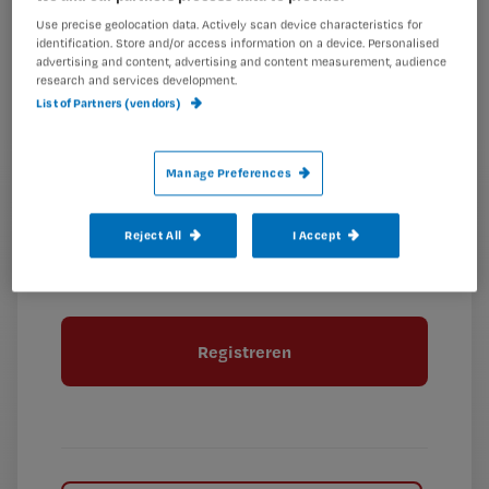
Kies
mailadres?
Use precise geolocation data. Actively scan device characteristics for
identification. Store and/or access information on a device. Personalised
je
*
advertising and content, advertising and content measurement, audience
wachtwoord
research and services development.
List of Partners (vendors)
G
Ontvang 2x per week de Nursing nieuwsbrief
e
G
Ik geef Springer Media B.V. toestemming om
Manage Preferences
e
mij per e-mail op de hoogte te houden.
e
n
?
e
t
Reject All
I Accept
n
i
?
Meer informatie over uw privacy
t
t
i
e
t
l
e
l
?