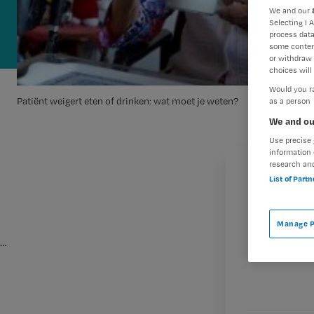
We and our
Selecting I 
process data
some conten
or withdraw 
choices will 
Would you ra
Patiënt weigert eten of drinken: wat moet je weten?
as a person
We and ou
Use precise 
information 
research an
List of Part
Manage P
…
M