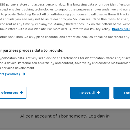
889
partners store and access personal data, like browsing data or unique identifiers, on
Accept enables tracking technologies to support the purposes shown under we and our 
 to provide. Selecting Reject All or withdrawing your consent will disable them. If tracker
Nienke Berends
8 januari 20
Auteur:
t and ads you see may not be as relevant to you. You can resurface this menu to chan
consent at any time by clicking the Manage Preferences link on the bottom of the webp
have effect within our Website. For more details, refer to our Privacy Policy.
Privacy Sta
ther not? Then we only place essential and statistical cookies, these do not record any
r partners process data to provide:
geolocation data. Actively scan device characteristics for identification. Store and/or ac
In zijn blog vertelt verpleegkundige Paul V
on a device. Personalised advertising and content, advertising and content measuremen
d services development.
besluit te stoppen met eten en drinken, 
ners (vendors)
Registreren
door artsen en verpleging. Wat moet je we
Wil je dit artikel lezen?
references
Reject All
I A
aak gratis een account aan en lees 2 artikelen gratis per maa
Al een account of abonnement?
Log dan in