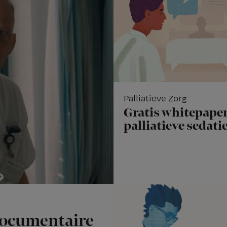
Palliatieve Zorg
Gratis whitepaper
palliatieve sedati
documentaire