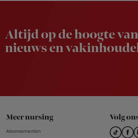
Newsletter
Altijd op de hoogte van
nieuws en vakinhoudel
Footer
Meer nursing
Volg on
Abonnementen