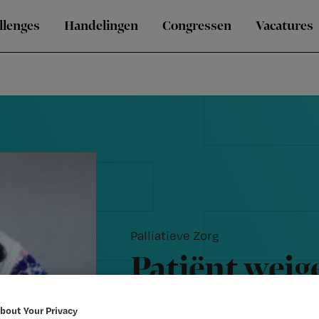
llenges
Handelingen
Congressen
Vacatures
Palliatieve Zorg
Patiënt weige
drinken: wat
bout Your Privacy