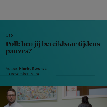
Nursing
W
Skip
Skip
Skip
voor
m
Inloggen
to
to
to
verpleegkundigen
wi
primary
main
footer
jo
navigation
content
Reader
st
Interactions
be
Cao
Poll: ben jij bereikbaar tijdens
pauzes?
Nienke Berends
Auteur:
19 november 2024