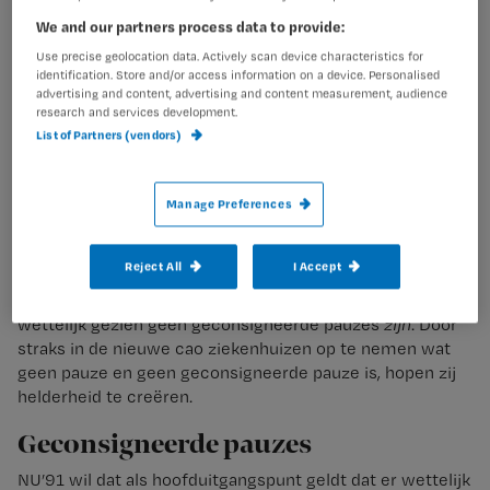
We and our partners process data to provide:
cao ziekenhuizen.
Ben jij bereikbaar
Use precise geolocation data. Actively scan device characteristics for
tijdens je pauzes?
identification. Store and/or access information on a device. Personalised
advertising and content, advertising and content measurement, audience
research and services development.
List of Partners (vendors)
De poll is inmiddels gesloten. Houd Nursing.nl in de gaten
voor de uitslag
Manage Preferences
Bereikbaar tijdens pauzes
Volgens vakbond NU’91 komt het regelmatig voor dat
Reject All
I Accept
verpleegkundigen geen echte pauzes hebben, of dat er in
de praktijk geconsigneerde pauzes worden opgelegd die
wettelijk gezien geen geconsigneerde pauzes
zijn
. Door
straks in de nieuwe cao ziekenhuizen op te nemen wat
geen pauze en geen geconsigneerde pauze is, hopen zij
helderheid te creëren.
Geconsigneerde pauzes
NU’91 wil dat als hoofduitgangspunt geldt dat er wettelijk