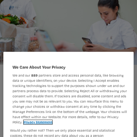
We Care About Your Privacy
Heb jij tijdens je pauze tijd om even ongestoord op je eigen
We and our
889
partners store and access personal data, like browsing
telefoon te scrollen?
data or unique identifiers, on your device. Selecting I Accept enables
Arno Massee
Foto:
tracking technologies to support the purposes shown under we and our
partners process data to provide. Selecting Reject All or withdrawing your
consent will disable them. If trackers are disabled, some content and ads
you see may not be as relevant to you. You can resurface this menu to
Als je bereikbaar moet zijn tijdens je
change your choices or withdraw consent at any time by clicking the
Manage Preferences link on the bottom of the webpage. Your choices will
pauze (dag of nacht), heb je recht op
have effect within our Website. For more details, refer to our Privacy
Policy.
Privacy Statement
doorbetaling van het loon.
Dat zeggen
Would you rather not? Then we only place essential and statistical
de bonden in hun inzet voor de nieuwe
cookies, these do not record any data about you as a person