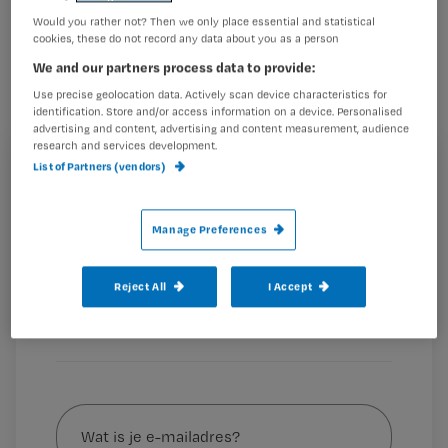
voor Nursing een recensie over het
Would you rather not? Then we only place essential and statistical
toneelstuk ‘De Tafel van Twee’ door
cookies, these do not record any data about you as a person
Thomas Borggrefe.
We and our partners process data to provide:
Use precise geolocation data. Actively scan device characteristics for
identification. Store and/or access information on a device. Personalised
advertising and content, advertising and content measurement, audience
research and services development.
‘Een eye opener met betrekking tot het onderwerp
List of Partners (vendors)
Registreren
dementie’
Door: Ella Cadee
Wil je dit artikel lezen?
Manage Preferences
1×2 = 2, 2×2
Maak gratis een account aan en lees 2
…
artikelen gratis per maand
Reject All
I Accept
Al een account of abonnement?
Log dan in
Wat
is