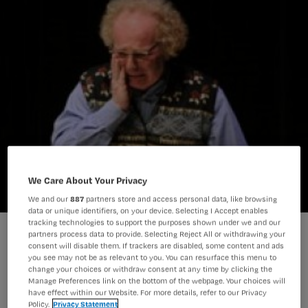
We Care About Your Privacy
We and our
887
partners store and access personal data, like browsing
data or unique identifiers, on your device. Selecting I Accept enables
tracking technologies to support the purposes shown under we and our
Recensie 'De Tafel van Twee'
partners process data to provide. Selecting Reject All or withdrawing your
consent will disable them. If trackers are disabled, some content and ads
you see may not be as relevant to you. You can resurface this menu to
change your choices or withdraw consent at any time by clicking the
Manage Preferences link on the bottom of the webpage. Your choices will
Studente mbo-v Ella Cadee schreef
have effect within our Website. For more details, refer to our Privacy
Policy.
Privacy Statement