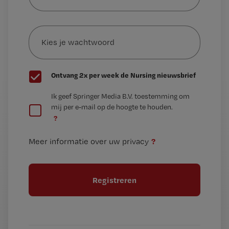
je
e-
Kies
mailadres?
je
*
wachtwoord
G
Ontvang 2x per week de Nursing nieuwsbrief
e
G
Ik geef Springer Media B.V. toestemming om
e
mij per e-mail op de hoogte te houden.
e
n
?
e
t
n
i
?
Meer informatie over uw privacy
t
t
i
e
t
l
e
l
?