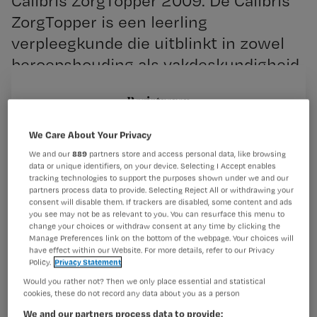
Calibris ZorgTopper 2009. De Calibris
ZorgTopper is een leerling
verpleegkunde die uitblinkt in zowel
beroepshouding als vakdeskundigheid.
Registreren
Wil je dit artikel lezen?
De winnaar werd 7 maart bekendgemaakt. De jury was
We Care About Your Privacy
vol lof over
We and our
889
partners store and access personal data, like browsing
Maak gratis een account aan en lees 2
…
data or unique identifiers, on your device. Selecting I Accept enables
artikelen gratis per maand
tracking technologies to support the purposes shown under we and our
partners process data to provide. Selecting Reject All or withdrawing your
consent will disable them. If trackers are disabled, some content and ads
Al een account of abonnement?
Log dan in
you see may not be as relevant to you. You can resurface this menu to
change your choices or withdraw consent at any time by clicking the
Manage Preferences link on the bottom of the webpage. Your choices will
have effect within our Website. For more details, refer to our Privacy
Wat
Policy.
Privacy Statement
is
Would you rather not? Then we only place essential and statistical
cookies, these do not record any data about you as a person
je
We and our partners process data to provide:
e-