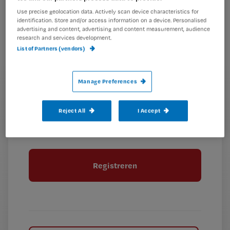
Kies
mailadres?
Use precise geolocation data. Actively scan device characteristics for
identification. Store and/or access information on a device. Personalised
je
*
advertising and content, advertising and content measurement, audience
wachtwoord
research and services development.
List of Partners (vendors)
G
Ontvang 2x per week de Nursing nieuwsbrief
e
G
Ik geef Springer Media B.V. toestemming om
Manage Preferences
e
mij per e-mail op de hoogte te houden.
e
n
?
e
t
Reject All
I Accept
n
i
?
Meer informatie over uw privacy
t
t
i
e
t
l
e
l
?