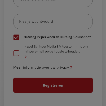
je
e-
Kies
mailadres?
je
*
wachtwoord
G
Ontvang 2x per week de Nursing nieuwsbrief
e
G
Ik geef Springer Media B.V. toestemming om
e
mij per e-mail op de hoogte te houden.
e
n
?
e
t
n
i
?
Meer informatie over uw privacy
t
t
i
e
t
l
e
l
?