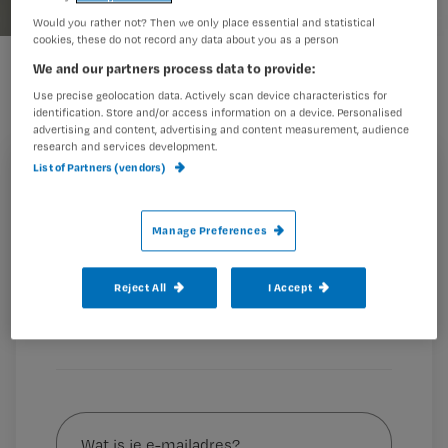
Would you rather not? Then we only place essential and statistical
cookies, these do not record any data about you as a person
We and our partners process data to provide:
In het ziekenhuis is geen
Use precise geolocation data. Actively scan device characteristics for
identification. Store and/or access information on a device. Personalised
werkdag hetzelfde. Je weet daarom
advertising and content, advertising and content measurement, audience
ook niet wat je kunt verwachten als
research and services development.
List of Partners (vendors)
je begint met je dienst. Wat ik wel
Registreren
weet is dat ik er voor mijn patiënten
Wil je dit artikel lezen?
Manage Preferences
wil zijn. In goede maar ook in
Maak gratis een account aan en lees 2
…
artikelen gratis per maand
Reject All
I Accept
Al een account of abonnement?
Log dan in
Wat
is