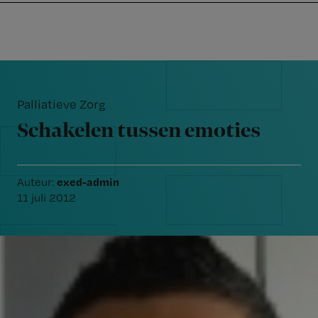
Nursing
W
Skip
Skip
Skip
voor
m
Inloggen
to
to
to
verpleegkundigen
wi
primary
main
footer
jo
navigation
content
Reader
st
Interactions
be
Palliatieve Zorg
Schakelen tussen emoties
exed-admin
Auteur:
11 juli 2012