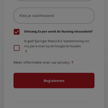
e-
Kies
mailadres?
je
*
wachtwoord
G
Ontvang 2x per week de Nursing nieuwsbrief
e
G
Ik geef Springer Media B.V. toestemming om
e
mij per e-mail op de hoogte te houden.
e
n
?
e
t
n
i
?
Meer informatie over uw privacy
t
t
i
e
t
l
e
l
?