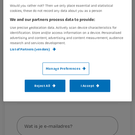
aan naasten over de stervensfase?
Would you rather not? Then we only place essential and statistical
Tjitske Cune onderzocht het voor haar
cookies, these do not record any data about you as a person
hbo-v afstudeeronderzoek in de
We and our partners process data to provide:
hospice waar ze werkt.
Use precise geolocation data. Actively scan device characteristics for
identification. Store and/or access information on a device. Personalised
advertising and content, advertising and content measurement, audience
research and services development.
Registreren
List of Partners (vendors)
Je werkte al als mbo-verpleegkundige in het
Wil je dit artikel lezen?
hospice waar je
Manage Preferences
Maak gratis een account aan en lees 2
…
artikelen gratis per maand
Reject All
I Accept
Al een account of abonnement?
Log dan in
Wat
is
je