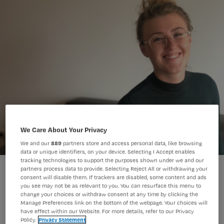
We Care About Your Privacy
We and our
889
partners store and access personal data, like browsing
data or unique identifiers, on your device. Selecting I Accept enables
tracking technologies to support the purposes shown under we and our
partners process data to provide. Selecting Reject All or withdrawing your
consent will disable them. If trackers are disabled, some content and ads
you see may not be as relevant to you. You can resurface this menu to
change your choices or withdraw consent at any time by clicking the
Manage Preferences link on the bottom of the webpage. Your choices will
Hoe en wanneer geef je voorlichting
have effect within our Website. For more details, refer to our Privacy
Policy.
Privacy Statement