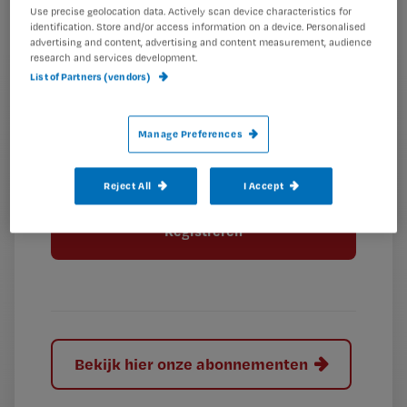
Use precise geolocation data. Actively scan device characteristics for
identification. Store and/or access information on a device. Personalised
G
advertising and content, advertising and content measurement, audience
Ontvang 2x per week de Nursing nieuwsbrief
research and services development.
e
List of Partners (vendors)
G
Ik geef Springer Media B.V. toestemming om
e
mij per e-mail op de hoogte te houden.
e
n
?
e
t
Manage Preferences
n
i
?
Meer informatie over uw privacy
t
t
Reject All
I Accept
i
e
t
l
e
l
?
Bekijk hier onze abonnementen