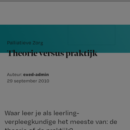
Nursing
W
Skip
Skip
Skip
voor
m
Inloggen
to
to
to
verpleegkundigen
wi
primary
main
footer
jo
navigation
content
Reader
st
Interactions
be
Palliatieve Zorg
Theorie versus praktijk
exed-admin
Auteur:
29 september 2010
Waar leer je als leerling-
verpleegkundige het meeste van: de