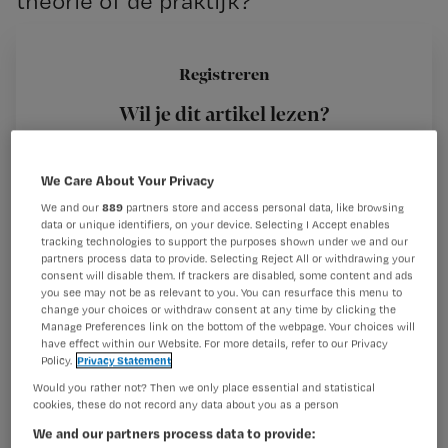
theorie of de praktijk?
Registreren
Voordat ik aan mijn opleiding kon beginnen, moest ik
Wil je dit artikel lezen?
solliciteren voor mijn stageplaats in het tweede, derde en
vierde jaar. Zoals ik
Maak gratis een account aan en lees 2
…
We Care About Your Privacy
artikelen gratis per maand
We and our
889
partners store and access personal data, like browsing
Al een account of abonnement?
Log dan in
data or unique identifiers, on your device. Selecting I Accept enables
tracking technologies to support the purposes shown under we and our
partners process data to provide. Selecting Reject All or withdrawing your
consent will disable them. If trackers are disabled, some content and ads
you see may not be as relevant to you. You can resurface this menu to
Wat
change your choices or withdraw consent at any time by clicking the
is
Manage Preferences link on the bottom of the webpage. Your choices will
have effect within our Website. For more details, refer to our Privacy
je
Policy.
Privacy Statement
e-
Would you rather not? Then we only place essential and statistical
Kies
mailadres?
cookies, these do not record any data about you as a person
je
*
We and our partners process data to provide:
wachtwoord