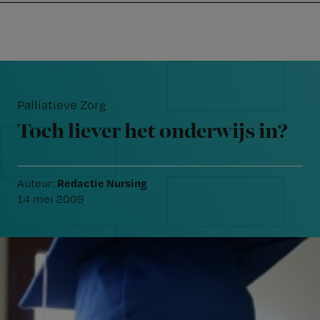
Nursing
W
Skip
Skip
Skip
voor
m
Inloggen
to
to
to
verpleegkundigen
wi
primary
main
footer
jo
navigation
content
Reader
st
Interactions
be
Palliatieve Zorg
Toch liever het onderwijs in?
Redactie Nursing
Auteur:
14 mei 2009