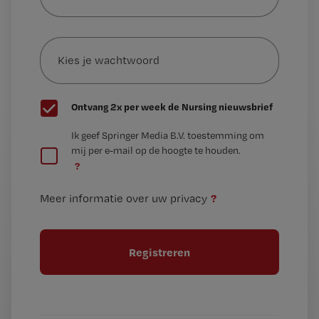
je
e-
Kies
mailadres?
je
*
wachtwoord
G
Ontvang 2x per week de Nursing nieuwsbrief
e
G
Ik geef Springer Media B.V. toestemming om
e
mij per e-mail op de hoogte te houden.
e
n
?
e
t
n
i
?
Meer informatie over uw privacy
t
t
i
e
t
l
e
l
?