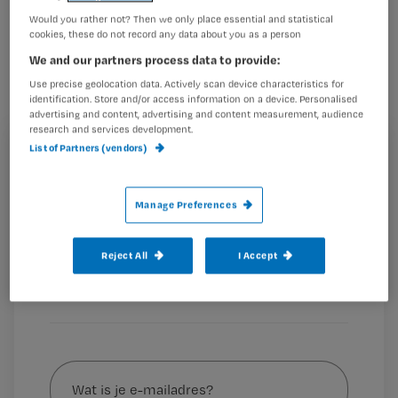
aan het bed? Misschien is de
Would you rather not? Then we only place essential and statistical
cookies, these do not record any data about you as a person
gloednieuwe Associate degree (Ad)
We and our partners process data to provide:
voor de lerarenopleiding
Use precise geolocation data. Actively scan device characteristics for
Gezondheidszorg & Welzijn en/of
identification. Store and/or access information on a device. Personalised
advertising and content, advertising and content measurement, audience
Omgangskunde iets voor jou.
research and services development.
List of Partners (vendors)
Registreren
Wil je dit artikel lezen?
Manage Preferences
Daarmee ben je in relatief korte
Maak gratis een account aan en lees 2
…
artikelen gratis per maand
Reject All
I Accept
Al een account of abonnement?
Log dan in
Wat
is