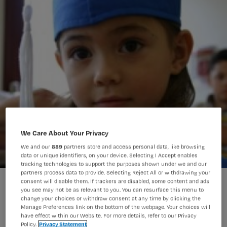
We Care About Your Privacy
We and our
889
partners store and access personal data, like browsing
data or unique identifiers, on your device. Selecting I Accept enables
tracking technologies to support the purposes shown under we and our
partners process data to provide. Selecting Reject All or withdrawing your
Toch liever het onderwijs in?
consent will disable them. If trackers are disabled, some content and ads
you see may not be as relevant to you. You can resurface this menu to
change your choices or withdraw consent at any time by clicking the
Manage Preferences link on the bottom of the webpage. Your choices will
have effect within our Website. For more details, refer to our Privacy
Sta je stiekem liever voor de klas dan
Policy.
Privacy Statement