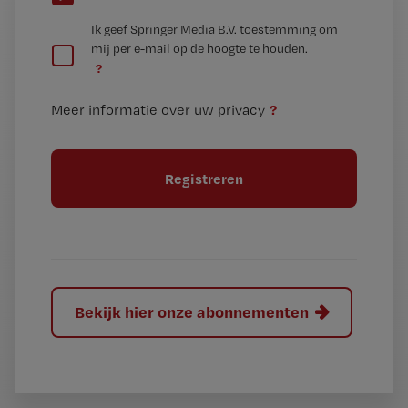
e
G
Ik geef Springer Media B.V. toestemming om
e
mij per e-mail op de hoogte te houden.
e
n
?
e
t
n
i
?
Meer informatie over uw privacy
t
t
i
e
t
l
e
l
?
Bekijk hier onze abonnementen