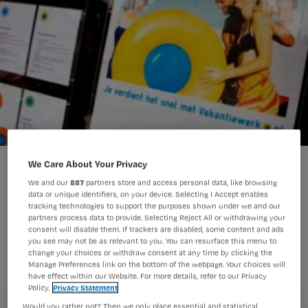
Verpleegkundige ziet op tegen komst vakantiekracht
We Care About Your Privacy
We and our
887
partners store and access personal data, like browsing
data or unique identifiers, on your device. Selecting I Accept enables
tracking technologies to support the purposes shown under we and our
Het merendeel van de
partners process data to provide. Selecting Reject All or withdrawing your
consent will disable them. If trackers are disabled, some content and ads
verpleegkundigen ziet op tegen het
you see may not be as relevant to you. You can resurface this menu to
change your choices or withdraw consent at any time by clicking the
werken met vakantiekrachten. Dat
Manage Preferences link on the bottom of the webpage. Your choices will
have effect within our Website. For more details, refer to our Privacy
blijkt uit een poll op Nursing.nl.
Policy.
Privacy Statement
Would you rather not? Then we only place essential and statistical