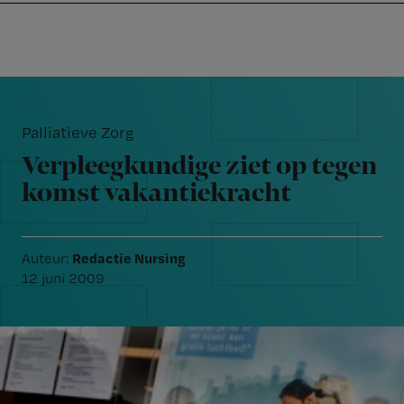
Nursing
W
Skip
Skip
Skip
voor
m
Inloggen
to
to
to
verpleegkundigen
wi
primary
main
footer
jo
navigation
content
Reader
st
Interactions
be
Palliatieve Zorg
Verpleegkundige ziet op tegen
komst vakantiekracht
Redactie Nursing
Auteur:
12 juni 2009