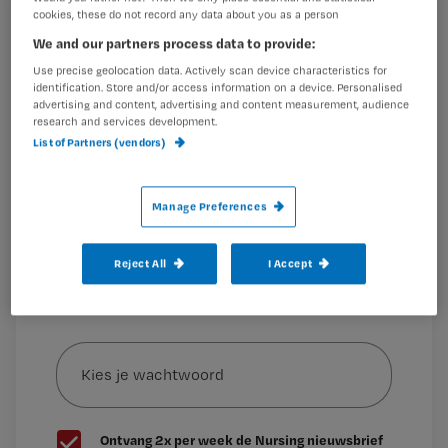
cookies, these do not record any data about you as a person
Registreren
We and our partners process data to provide:
Wil je dit artikel lezen?
Vakantietijd is hard werken. De vaste krachten vertrekken
Use precise geolocation data. Actively scan device characteristics for
met z’n allen naar hun vakantiebestemming en laten
identification. Store and/or access information on a device. Personalised
Maak gratis een account aan en lees 2
…
advertising and content, advertising and content measurement, audience
research and services development.
artikelen gratis per maand
List of Partners (vendors)
Al een account of abonnement?
Log dan in
Manage Preferences
Wat
Reject All
I Accept
is
je
e-
Kies
mailadres?
je
*
wachtwoord
G
Ontvang 2x per week de Nursing nieuwsbrief