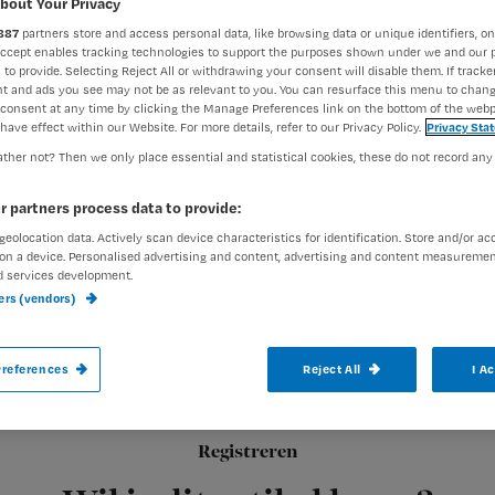
bout Your Privacy
887
partners store and access personal data, like browsing data or unique identifiers, on
Accept enables tracking technologies to support the purposes shown under we and our 
Francine Aarts
27 septembe
 to provide. Selecting Reject All or withdrawing your consent will disable them. If tracker
Auteur:
t and ads you see may not be as relevant to you. You can resurface this menu to chan
consent at any time by clicking the Manage Preferences link on the bottom of the webp
have effect within our Website. For more details, refer to our Privacy Policy.
Privacy Sta
ther not? Then we only place essential and statistical cookies, these do not record any
r partners process data to provide:
geolocation data. Actively scan device characteristics for identification. Store and/or ac
De IKNL-richtlijn Slaapproblemen in de pall
on a device. Personalised advertising and content, advertising and content measuremen
d services development.
richtlijn stamde uit 2008, tijd voor een he
ners (vendors)
veranderingen en
references
Reject All
I A
Registreren