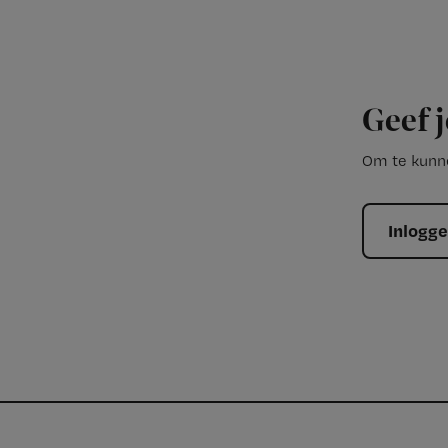
Geef j
Om te kunne
Inlogg