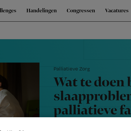
llenges
Handelingen
Congressen
Vacatures
Palliatieve Zorg
Wat te doen 
slaapproble
palliatieve f
de herziene r