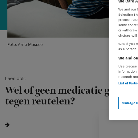
We Care A
We and our
Selecting I 
process data
some conten
or withdraw 
choices will 
Would you ra
Foto: Arno Massee
as a person
We and ou
Use precise 
information 
research an
Lees ook:
List of Part
Wel of geen medicatie geven
tegen reutelen?
Manage P