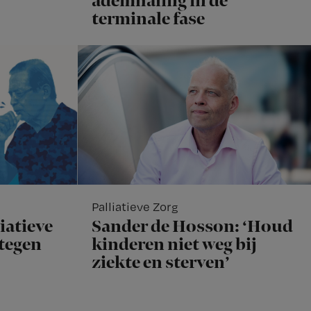
ademhaling in de
terminale fase
Palliatieve Zorg
iatieve
Sander de Hosson: ‘Houd
rtegen
kinderen niet weg bij
ziekte en sterven’