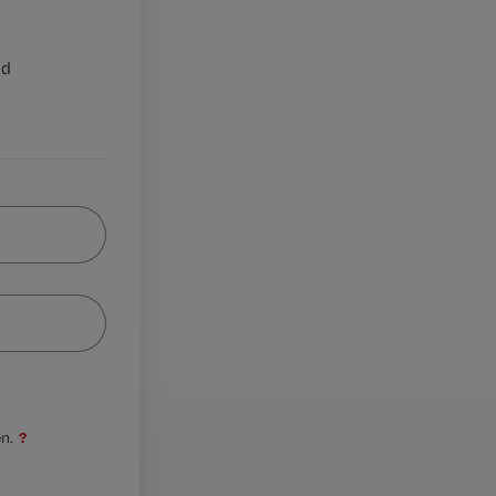
nd
?
n.