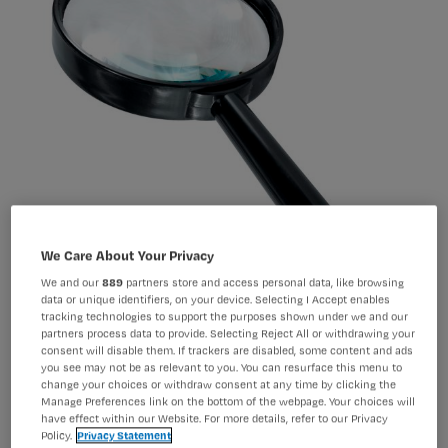
ADL-training
We Care About Your Privacy
We and our
889
partners store and access personal data, like browsing
data or unique identifiers, on your device. Selecting I Accept enables
tracking technologies to support the purposes shown under we and our
Verpleegkundig onderzoeker Marijke
partners process data to provide. Selecting Reject All or withdrawing your
consent will disable them. If trackers are disabled, some content and ads
Noome onderzocht in haar
you see may not be as relevant to you. You can resurface this menu to
change your choices or withdraw consent at any time by clicking the
proefschrift de rol en
Manage Preferences link on the bottom of the webpage. Your choices will
have effect within our Website. For more details, refer to our Privacy
verantwoordelijkheden van intensive
Policy.
Privacy Statement