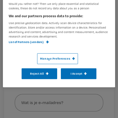
care-verpleegkundigen tijdens End-of-
Would you rather not? Then we only place essential and statistical
cookies, these do not record any data about you as a person
life care (EOLC) voor de intensive
We and our partners process data to provide:
care-patiënt en zijn naasten.
Use precise geolocation data. Actively scan device characteristics for
identification. Store and/or access information on a device. Personalised
advertising and content, advertising and content measurement, audience
Registreren
research and services development.
Dit artikel is verschenen in Nursing-magazine december 2016
List of Partners (vendors)
Wil je dit artikel lezen?
Wat
Maak gratis een account aan en lees 2
…
Manage Preferences
artikelen gratis per maand
Al een account of abonnement?
Log dan in
Reject All
I Accept
Wat
is
je
e-