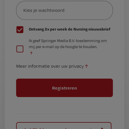
Kies
mailadres?
je
*
wachtwoord
G
Ontvang 2x per week de Nursing nieuwsbrief
e
G
Ik geef Springer Media B.V. toestemming om
e
mij per e-mail op de hoogte te houden.
e
n
?
e
t
n
i
?
Meer informatie over uw privacy
t
t
i
e
t
l
e
l
?