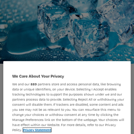
iStock
Foto:
We Care About Your Privacy
We and our
889
partners store and access personal data, like browsing
data or unique identifiers, on your device. Selecting I Accept enables
tracking technologies to support the purposes shown under we and our
Onderzoekers vroegen zich af of
partners process data to provide. Selecting Reject All or withdrawing your
ijsblokjes met muntsiroop beter
consent will disable them. If trackers are disabled, some content and ads
you see may not be as relevant to you. You can resurface this menu to
werken tegen dorst en droge mond in
change your choices or withdraw consent at any time by clicking the
Manage Preferences link on the bottom of the webpage. Your choices will
de palliatieve fase, dan gewone
have effect within our Website. For more details, refer to our Privacy
Policy.
Privacy Statement
ijsblokjes. Dit is hun conclusie.