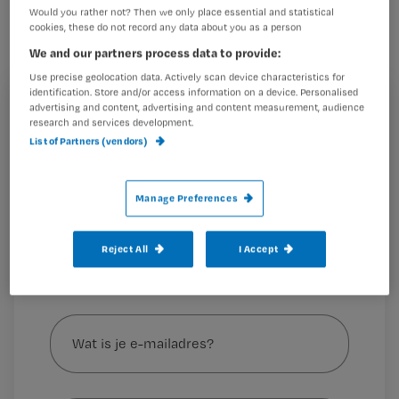
Would you rather not? Then we only place essential and statistical
cookies, these do not record any data about you as a person
We and our partners process data to provide:
Lees hier meer palliatieve zorg
Use precise geolocation data. Actively scan device characteristics for
Je patiënt komt in
identification. Store and/or access information on a device. Personalised
Registreren
advertising and content, advertising and content measurement, audience
research and services development.
Wil je dit artikel lezen?
List of Partners (vendors)
Maak gratis een account aan en lees 2
…
Manage Preferences
artikelen gratis per maand
Al een account of abonnement?
Log dan in
Reject All
I Accept
Wat
is
je
e-
Kies
mailadres?