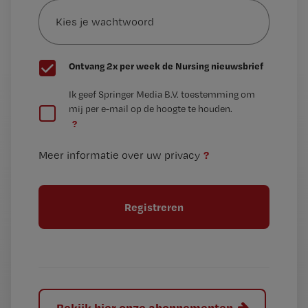
je
*
wachtwoord
G
Ontvang 2x per week de Nursing nieuwsbrief
e
G
Ik geef Springer Media B.V. toestemming om
e
mij per e-mail op de hoogte te houden.
e
n
?
e
t
n
i
?
Meer informatie over uw privacy
t
t
i
e
t
l
e
l
?
Bekijk hier onze abonnementen