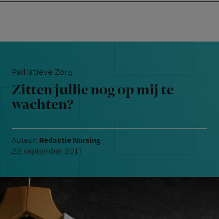
Nursing
W
Skip
Skip
Skip
voor
m
Inloggen
to
to
to
verpleegkundigen
wi
primary
main
footer
jo
navigation
content
Reader
st
Interactions
be
Palliatieve Zorg
Zitten jullie nog op mij te
wachten?
Redactie Nursing
Auteur:
22 september 2017