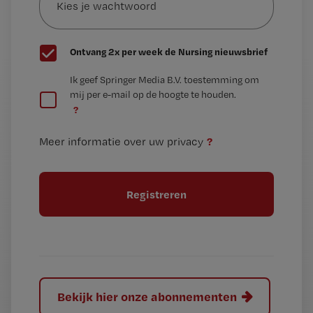
*
wachtwoord
G
Ontvang 2x per week de Nursing nieuwsbrief
e
G
Ik geef Springer Media B.V. toestemming om
e
mij per e-mail op de hoogte te houden.
e
n
?
e
t
n
i
?
Meer informatie over uw privacy
t
t
i
e
t
l
e
l
?
Bekijk hier onze abonnementen