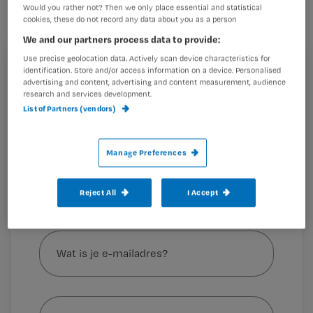
Stiekem mist ze het wel een beetje.
Would you rather not? Then we only place essential and statistical
Ze roept collega’s dan ook van harte op
cookies, these do not record any data about you as a person
ervaringen, vragen, frustraties met
We and our partners process data to provide:
haar te delen. Laat jij er een achter in
Use precise geolocation data. Actively scan device characteristics for
Registreren
identification. Store and/or access information on a device. Personalised
de reacties?
advertising and content, advertising and content measurement, audience
Wil je dit artikel lezen?
research and services development.
List of Partners (vendors)
Maak gratis een account aan en lees 2
…
artikelen gratis per maand
Manage Preferences
Al een account of abonnement?
Log dan in
Reject All
I Accept
Wat
is
je
e-
Kies
mailadres?
je