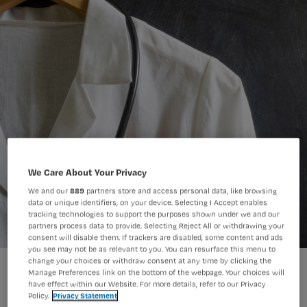
We Care About Your Privacy
We and our
889
partners store and access personal data, like browsing
data or unique identifiers, on your device. Selecting I Accept enables
tracking technologies to support the purposes shown under we and our
partners process data to provide. Selecting Reject All or withdrawing your
consent will disable them. If trackers are disabled, some content and ads
you see may not be as relevant to you. You can resurface this menu to
change your choices or withdraw consent at any time by clicking the
Manage Preferences link on the bottom of the webpage. Your choices will
Sandra werkt niet meer aan het bed.
have effect within our Website. For more details, refer to our Privacy
Policy.
Privacy Statement