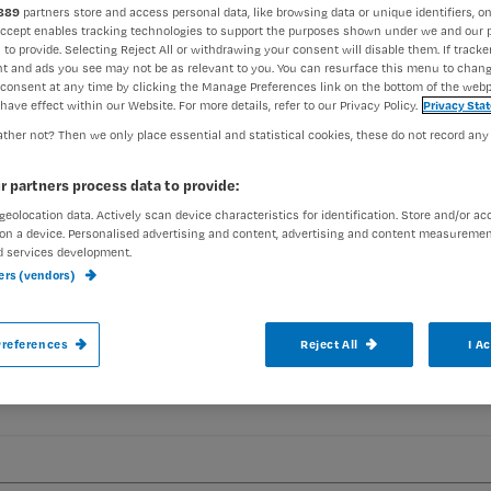
889
partners store and access personal data, like browsing data or unique identifiers, on
Accept enables tracking technologies to support the purposes shown under we and our 
 to provide. Selecting Reject All or withdrawing your consent will disable them. If tracker
t and ads you see may not be as relevant to you. You can resurface this menu to chan
consent at any time by clicking the Manage Preferences link on the bottom of the webp
have effect within our Website. For more details, refer to our Privacy Policy.
Privacy Sta
ther not? Then we only place essential and statistical cookies, these do not record any
Uit de poll van nursing.nl kun je conclud
r partners process data to provide:
in het bezit zijn van een smartphone.
Heel
geolocation data. Actively scan device characteristics for identification. Store and/or ac
on a device. Personalised advertising and content, advertising and content measuremen
Registreren
me af of je er tegenwoordig ‘ook’ nog me
d services development.
Wil je dit artikel lezen?
ners (vendors)
aak gratis een account aan en lees 2 artikelen gratis per maa
references
Reject All
I A
Al een account of abonnement?
Log dan in