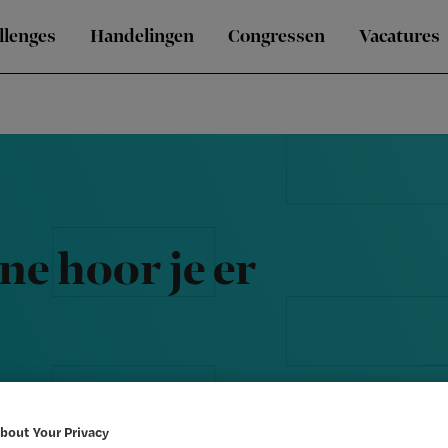
llenges
Handelingen
Congressen
Vacatures
e hoor je er
bout Your Privacy