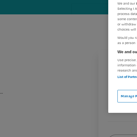
We and our
Selecting I 
process data
some conten
or withdraw 
choices will 
Would you ra
as a person
We and ou
Use precise 
information 
research an
List of Part
…
M
Manage P
Wat