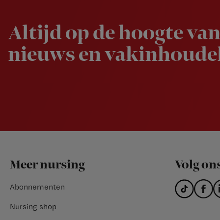
Altijd op de hoogte van
nieuws en vakinhoudel
Footer
Meer nursing
Volg on
Abonnementen
Nursing shop