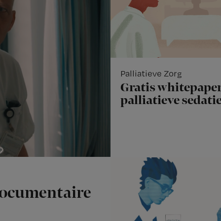
Palliatieve Zorg
Gratis whitepaper
palliatieve sedati
documentaire