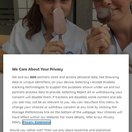
We Care About Your Privacy
We and our
889
partners store and access personal data, like browsing
data or unique identifiers, on your device. Selecting I Accept enables
tracking technologies to support the purposes shown under we and our
Toen Barbara 16 jaar was, schreef haar
partners process data to provide. Selecting Reject All or withdrawing your
moeder de aanmeldingsbrief voor de
consent will disable them. If trackers are disabled, some content and ads
you see may not be as relevant to you. You can resurface this menu to
inservice A-opleiding. Bars dochter
change your choices or withdraw consent at any time by clicking the
Manage Preferences link on the bottom of the webpage. Your choices will
doet het gelukkig allemaal zelf.
have effect within our Website. For more details, refer to our Privacy
Policy.
Privacy Statement
Registreren
Would you rather not? Then we only place essential and statistical