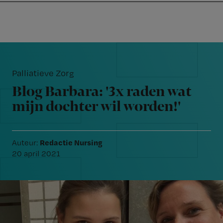
Nursing
W
Skip
Skip
Skip
voor
m
Inloggen
to
to
to
verpleegkundigen
wi
primary
main
footer
jo
navigation
content
Reader
st
Interactions
be
Palliatieve Zorg
Blog Barbara: '3x raden wat
mijn dochter wil worden!'
Redactie Nursing
Auteur:
20 april 2021