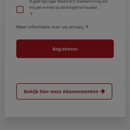
G
Ik geef Springer Media B.V. toestemming om
e
mij per e-mail op de hoogte te houden.
e
n
?
e
t
n
i
?
Meer informatie over uw privacy
t
t
i
e
t
l
e
l
?
Bekijk hier onze abonnementen