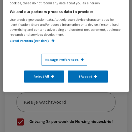
cookies, these do not record any data about you as a person
Wil je dit artikel lezen?
‘Enorme toename hbo-v-studenten’
kopte Nursing eind
We and our partners process data to provide:
vorig jaar. Wat een prachtig bericht. Goed nieuws
Use precise geolocation data. Actively scan device characteristics for
Maak gratis een account aan en lees 2
…
identification. Store and/or access information on a device. Personalised
artikelen gratis per maand
advertising and content, advertising and content measurement, audience
research and services development.
Al een account of abonnement?
Log dan in
List of Partners (vendors)
Manage Preferences
Wat
is
Reject All
I Accept
je
e-
Kies
mailadres?
je
*
wachtwoord
G
Ontvang 2x per week de Nursing nieuwsbrief
e